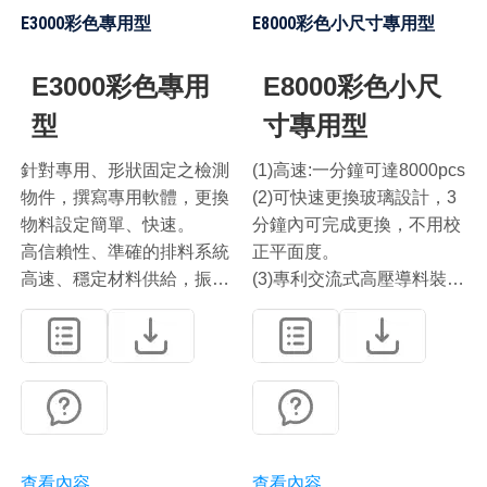
E3000彩色專用型
E8000彩色小尺寸專用型
E3000彩色專用
E8000彩色小尺
型
寸專用型
針對專用、形狀固定之檢測
(1)高速:一分鐘可達8000pcs
物件，撰寫專用軟體，更換
(2)可快速更換玻璃設計，3
物料設定簡單、快速。
分鐘內可完成更換，不用校
高信賴性、準確的排料系統
正平面度。
高速、穩定材料供給，振動
(3)專利交流式高壓導料裝
盤可做認面篩選，軟體可自
置，針對小尺寸物件的導正
動認向，不同材料只需更換
效果及穩定間距
振動供料。
查看內容
查看內容