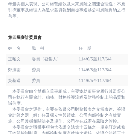
考量與個人表現、公司經營績效及未來風險之關連合理性；不應
引導董事及經理人為追求薪資報酬而從事逾越公司風險胃納之行
為等。
第四屆審計委員會
姓 名
職 稱
任 期
王昭文
委員（召集人）
114/6/5至117/6/4
鄭渼蓁
委員
114/6/5至117/6/4
吳基逞
委員
114/6/5至117/6/4
本委員會由全體獨立董事組成，主要協助董事會履行其監督公
司在執行有關會計、稽核、財務報導流程及財務控制上的品質和
誠信度。
本委員會之運作，主要在監督公司財務報表之允當表達、簽證
會計師之選（解）任及獨立性與績效、公司內部控制之有效實
施、公司遵循相關法令及規則、公司存在或潛在風險之管控。
本委員會之職權事項包含依證交法第十四條之一規定訂定或修
正內部控制制度、內部控制制度有效性之考核、依證交法第三十