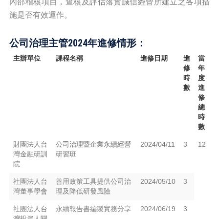
內部稽核項目，查核及評估落實誠信經營所建立之各項措
施是否有效運作。
公司治理主管
2024
年進修情形：
主辦單位
課程名稱
進修日期
進
當
修
年
時
度
數
進
修
總
時
數
財團法人台
公司治理暨企業永續經營
2024/04/11
3
12
灣金融研訓
研習班
院
社團法人台
善用政策工具提供公司治
2024/05/10
3
灣董事學會
理及降低研發風險
社團法人台
永續報告書編製實務分享
2024/06/19
3
灣投資人關