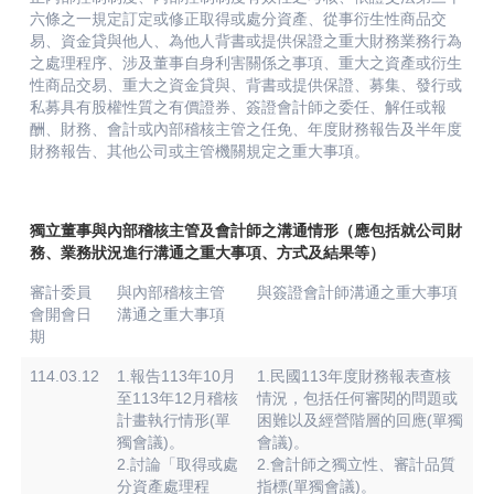
六條之一規定訂定或修正取得或處分資產、從事衍生性商品交
易、資金貸與他人、為他人背書或提供保證之重大財務業務行為
之處理程序、涉及董事自身利害關係之事項、重大之資產或衍生
性商品交易、重大之資金貸與、背書或提供保證、募集、發行或
私募具有股權性質之有價證券、簽證會計師之委任、解任或報
酬、財務、會計或內部稽核主管之任免、年度財務報告及半年度
財務報告、其他公司或主管機關規定之重大事項。
獨立董事與內部稽核主管及會計師之溝通情形（應包括就公司財
務、業務狀況進行溝通之重大事項、方式及結果等）
審計委員
與內部稽核主管
與簽證會計師溝通之重大事項
會開會日
溝通之重大事項
期
114.03.12
1.報告113年10月
1.民國113年度財務報表查核
至113年12月稽核
情況，包括任何審閱的問題或
計畫執行情形(單
困難以及經營階層的回應(單獨
獨會議)。
會議)。
2.討論「取得或處
2.會計師之獨立性、審計品質
分資產處理程
指標(單獨會議)。