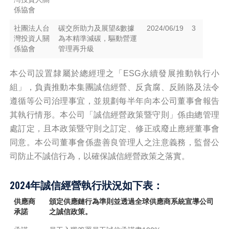
係協會
社團法人台
碳交所助力及展望&數據
2024/06/19
3
灣投資人關
為本精準減碳，驅動營運
係協會
管理再升級
本公司設置隸屬於總經理之「ESG永續發展推動執行小
組」，負責推動本集團誠信經營、反貪腐、反賄賂及法令
遵循等公司治理事宜，並規劃每半年向本公司董事會報告
其執行情形。本公司「誠信經營政策暨守則」係由總管理
處訂定，且本政策暨守則之訂定、修正或廢止應經董事會
同意。本公司董事會係盡善良管理人之注意義務，監督公
司防止不誠信行為，以確保誠信經營政策之落實。
2024年誠信經營執行狀況如下表：
供應商
頒定供應鏈行為準則並透過全球供應商系統宣導公司
承諾
之誠信政策。