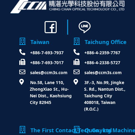
Taiwan
Taichung Office
+886-7-693-7937
+886-4-2359-7767
+886-7-693-7017
+886-4-2338-5727
sales@ccm3s.com
sales@ccm3s.com
 No.58, Lane 110, 
 3F.-3, No.99, Jingke 
ZhongXiao St., Hu-
S. Rd., Nantun Dist., 
Nei Dist., Kaohsiung 
Taichung City 
City 82945
408018, Taiwan 
(R.O.C.)
The First Contact Tech Co., Ltd
Quanying Machiner