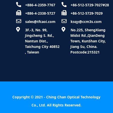
+886-4-2359-7767
+86-512-5729-7027#28
+886-4-2338-5727
+86-512-5729-7029
sales@tfcaoi.com
ksqy@ccm3s.com
 3F.-3, No. 99, 
 No.225, ShengXiang 
Jingcheng S. Rd., 
Midst Rd.,QianDeng 
Nantun Dist., 
Town, KunShan City, 
Taichung City 40852 
Jiang Su, China. 
, Taiwan
Postcode:215321
Copyright © 2021 - Ching Chan Optical Technology
Co., Ltd. All Rights Reserved.