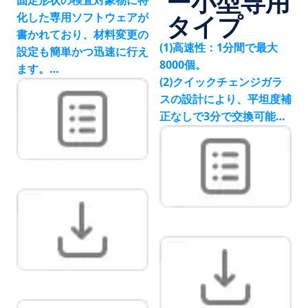
ー小型専用
固定形状の検査対象物に特
化した専用ソフトウェアが
タイプ
書かれており、材料変更の
(1)高速性：1分間で最大
設定も簡単かつ迅速に行え
8000個。
ます。
(2)クイックチェンジガラ
高信頼性・高精度な排出シ
スの設計により、平坦度補
ステム。
正なしで3分で交換可能。
高速、安定した製品供給。
(3)特許取得のAC高圧ガイ
ド装置で小サイズの物件に
対して補正効果と安定した
距離を実現。