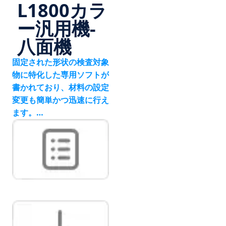
L1800カラ
ー汎用機-
八面機
固定された形状の検査対象
物に特化した専用ソフトが
書かれており、材料の設定
変更も簡単かつ迅速に行え
ます。
高信頼性・高精度な排出シ
ステム。
高速、安定した製品供給。
振動フィーダーは、ある一
定の方向性を持つことが可
能。
•ソフトウェアによる側面
検出が可能。
•振動フィーダのみの交換