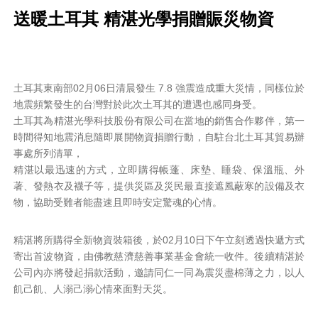
送暖土耳其 精湛光學捐贈賑災物資
土耳其東南部02月06日清晨發生 7.8 強震造成重大災情，同樣位於
地震頻繁發生的台灣對於此次土耳其的遭遇也感同身受。
土耳其為精湛光學科技股份有限公司在當地的銷售合作夥伴，第一
時間得知地震消息隨即展開物資捐贈行動，自駐台北土耳其貿易辦
事處所列清單，
精湛以最迅速的方式，立即購得帳蓬、床墊、睡袋、保溫瓶、外
著、發熱衣及襪子等，提供災區及災民最直接遮風蔽寒的設備及衣
物，協助受難者能盡速且即時安定驚魂的心情。
精湛將所購得全新物資裝箱後，於02月10日下午立刻透過快遞方式
寄出首波物資，由佛教慈濟慈善事業基金會統一收件。後續精湛於
公司內亦將發起捐款活動，邀請同仁一同為震災盡棉薄之力，以人
飢己飢、人溺己溺心情來面對天災。