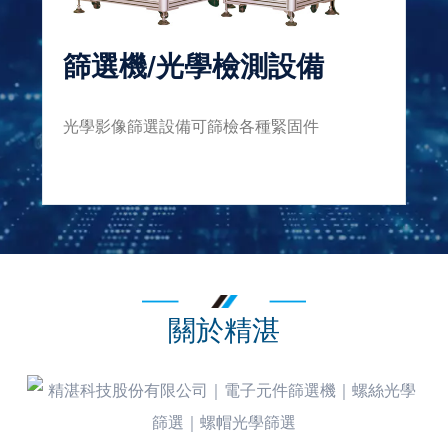
篩選機/光學檢測設備
光學影像篩選設備可篩檢各種緊固件
動
饋
關於精湛